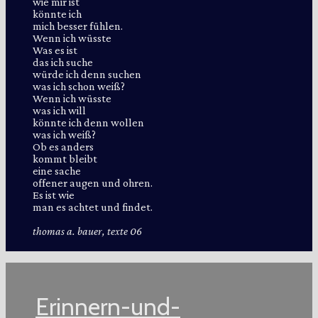
wie mir ist
könnte ich
mich besser fühlen.
Wenn ich wüsste
Was es ist
das ich suche
würde ich denn suchen
was ich schon weiß?
Wenn ich wüsste
was ich will
könnte ich denn wollen
was ich weiß?
Ob es anders
kommt bleibt
eine sache
offener augen und ohren.
Es ist wie
man es achtet und findet.
thomas a. bauer, texte 06
Erinnern-und-