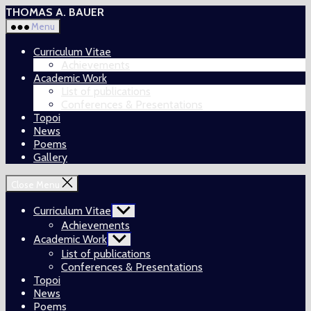
Skip
THOMAS A. BAUER
to
Menu
the
content
Curriculum Vitae
Achievements
Academic Work
List of publications
Conferences & Presentations
Topoi
News
Poems
Gallery
Close Menu
Curriculum Vitae
Show
sub
Achievements
menu
Academic Work
Show
sub
List of publications
menu
Conferences & Presentations
Topoi
News
Poems